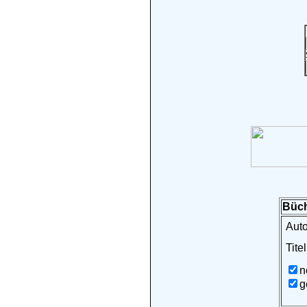
Büch
Auto
Titel
n
g