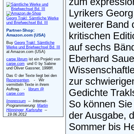
zum expressio
Lyrikers Georg 
Georg Trakl: Sämtliche Werke
weiterer Band 
und Briefwechsel Bd. III
Partner-Shop:
kritischen Edi
Amazon.com (USA)
Buy
Georg Trakl: Sämtliche
auf sechs Bän
Werke und Briefwechsel Bd. III
at Amazon.com (USA)
Eberhard Saue
carpe librum
ist ein Projekt von
carpe.com
und © by Sabine
Wissenschaftler
und Oliver Gassner, 1998ff.
Das © der Texte liegt bei den
zur schwierige
Rezensenten
. - Wir
vermitteln Texte in ihrem
Auftrag. -
librum @
Gedichte Trak
carpe.com
So können Sie 
Impressum
-- Internet-
Programmierung:
Martin
Hönninger, Karlsruhe
--
der Ausgabe, d
19.06.2012
Sommer bis Her