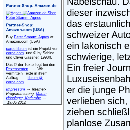
Nabelschau. D
Partner-Shop: Amazon.de
dieser inzwisc
Peter Stamm: Agnes
das erstaunli
Partner-Shop:
Amazon.com (USA)
schweizer Auto
Buy
Peter Stamm: Agnes
at
Amazon.com (USA)
ein lakonisch 
carpe librum
ist ein Projekt von
carpe.com
und © by Sabine
schwierige, let
und Oliver Gassner, 1998ff.
Das © der Texte liegt bei den
Ein freier Jour
Rezensenten
. - Wir
vermitteln Texte in ihrem
Luxuseisenbahn
Auftrag. -
librum @
carpe.com
er die junge P
Impressum
-- Internet-
Programmierung:
Martin
verlieben sich,
Hönninger, Karlsruhe
--
19.06.2012
ziehen schließ
planlose Zusa