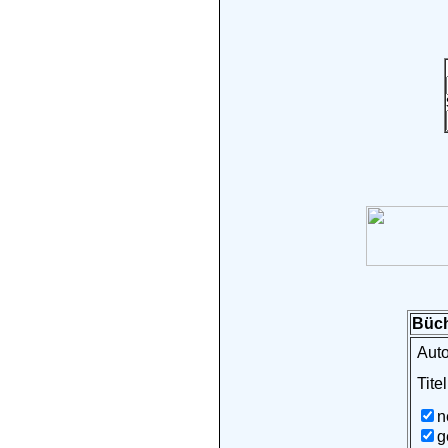
Büch
Auto
Titel
n
g