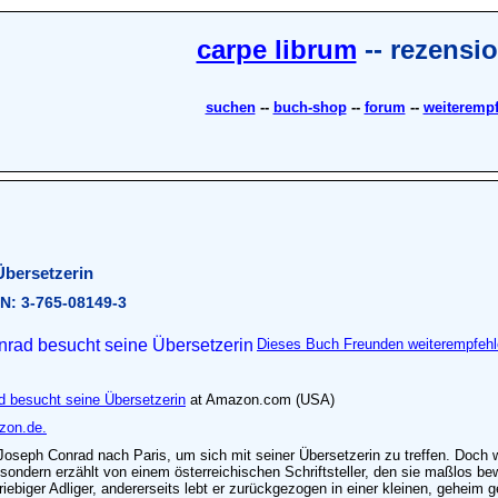
carpe librum
-- rezensi
suchen
--
buch-shop
--
forum
--
weiteremp
Übersetzerin
BN: 3-765-08149-3
Dieses Buch Freunden weiterempfehl
d besucht seine Übersetzerin
at Amazon.com (USA)
zon.de.
er Joseph Conrad nach Paris, um sich mit seiner Übersetzerin zu treffen. Doc
ondern erzählt von einem österreichischen Schriftsteller, den sie maßlos be
mtriebiger Adliger, andererseits lebt er zurückgezogen in einer kleinen, geh