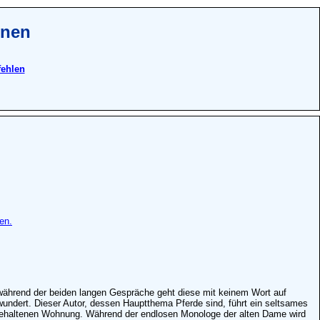
onen
fehlen
en.
h während der beiden langen Gespräche geht diese mit keinem Wort auf
wundert. Dieser Autor, dessen Hauptthema Pferde sind, führt ein seltsames
eim gehaltenen Wohnung. Während der endlosen Monologe der alten Dame wird