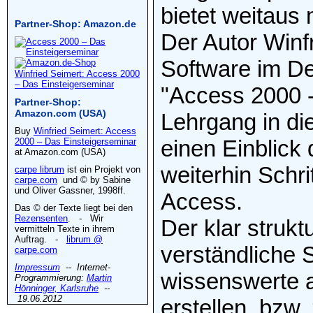
bietet weitaus
Partner-Shop: Amazon.de
Der Autor Winfr
Software im De
Winfried Seimert: Access 2000
– Das Einsteigerseminar
"Access 2000 -
Partner-Shop:
Amazon.com (USA)
Lehrgang in die
Buy
Winfried Seimert: Access
einen Einblick 
2000 – Das Einsteigerseminar
at Amazon.com (USA)
weiterhin Schrit
carpe librum
ist ein Projekt von
carpe.com
und © by Sabine
und Oliver Gassner, 1998ff.
Access.
Das © der Texte liegt bei den
Rezensenten
. - Wir
Der klar strukt
vermitteln Texte in ihrem
Auftrag. -
librum @
verständliche 
carpe.com
Impressum
-- Internet-
wissenswerte 
Programmierung:
Martin
Hönninger, Karlsruhe
--
19.06.2012
erstellen, bzw.