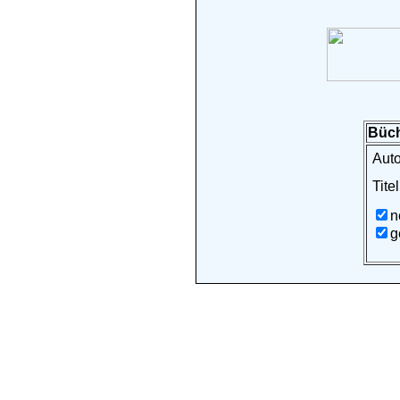
Büch
Auto
Titel
n
g