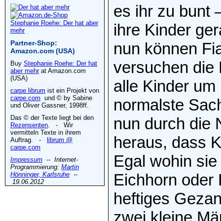
es ihr zu bunt 
Stephanie Roehe: Der hat aber
ihre Kinder ger
mehr
Partner-Shop:
nun können Fia
Amazon.com (USA)
versuchen die 
Buy
Stephanie Roehe: Der hat
aber mehr
at Amazon.com
(USA)
alle Kinder um
carpe librum
ist ein Projekt von
carpe.com
und © by Sabine
normalste Sache
und Oliver Gassner, 1998ff.
Das © der Texte liegt bei den
nun durch die 
Rezensenten
. - Wir
vermitteln Texte in ihrem
heraus, dass Ki
Auftrag. -
librum @
carpe.com
Egal wohin sie
Impressum
-- Internet-
Programmierung:
Martin
Hönninger, Karlsruhe
--
Eichhorn oder 
19.06.2012
heftiges Gezan
zwei kleine Mä