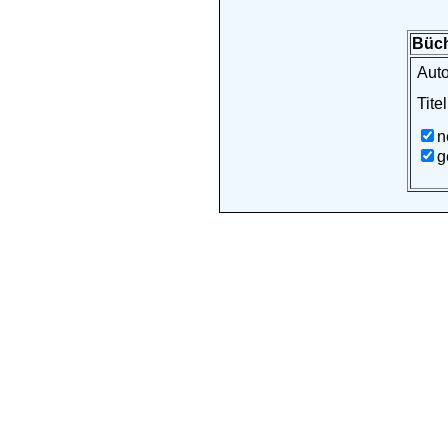
Büch
Auto
Titel
n
g