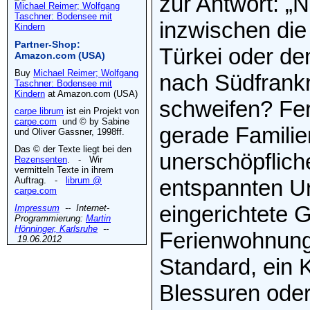
zur Antwort: „N
Michael Reimer; Wolfgang
Taschner: Bodensee mit
inzwischen die 
Kindern
Partner-Shop:
Türkei oder de
Amazon.com (USA)
Buy
Michael Reimer; Wolfgang
nach Südfrankr
Taschner: Bodensee mit
Kindern
at Amazon.com (USA)
schweifen? Fer
carpe librum
ist ein Projekt von
carpe.com
und © by Sabine
gerade Familie
und Oliver Gassner, 1998ff.
Das © der Texte liegt bei den
unerschöpflich
Rezensenten
. - Wir
vermitteln Texte in ihrem
Auftrag. -
librum @
entspannten Ur
carpe.com
eingerichtete 
Impressum
-- Internet-
Programmierung:
Martin
Hönninger, Karlsruhe
--
Ferienwohnung
19.06.2012
Standard, ein K
Blessuren oder