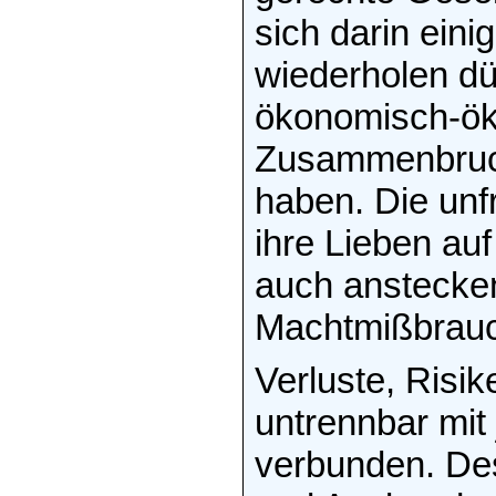
sich darin eini
wiederholen dür
ökonomisch-ök
Zusammenbruch
haben. Die unfr
ihre Lieben au
auch anstecken
Machtmißbrauc
Verluste, Risi
untrennbar mit
verbunden. Des