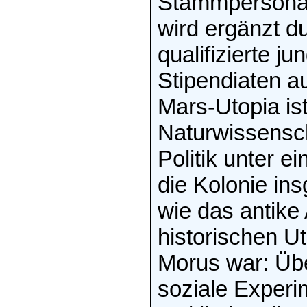
Stammpersonal
wird ergänzt d
qualifizierte j
Stipendiaten au
Mars-Utopia ist
Naturwissensch
Politik unter e
die Kolonie in
wie das antike
historischen U
Morus war: Übe
soziale Experim