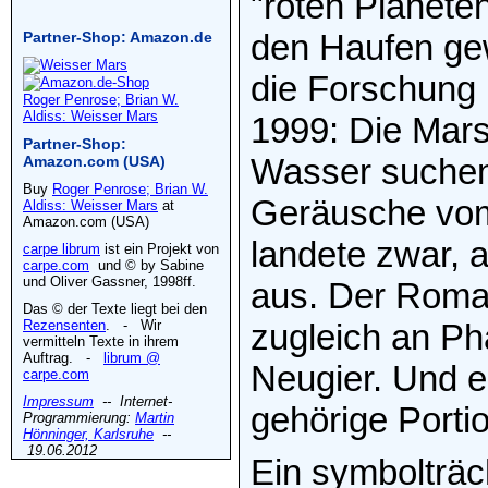
"roten Planete
den Haufen gew
Partner-Shop: Amazon.de
die Forschung
Roger Penrose; Brian W.
Aldiss: Weisser Mars
1999: Die Mar
Partner-Shop:
Wasser suchen 
Amazon.com (USA)
Buy
Roger Penrose; Brian W.
Geräusche vom
Aldiss: Weisser Mars
at
Amazon.com (USA)
landete zwar, 
carpe librum
ist ein Projekt von
carpe.com
und © by Sabine
und Oliver Gassner, 1998ff.
aus. Der Roma
Das © der Texte liegt bei den
Rezensenten
. - Wir
zugleich an Ph
vermitteln Texte in ihrem
Auftrag. -
librum @
Neugier. Und e
carpe.com
Impressum
-- Internet-
gehörige Portio
Programmierung:
Martin
Hönninger, Karlsruhe
--
19.06.2012
Ein symbolträc