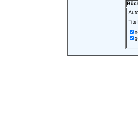
Büch
Auto
Titel
n
g