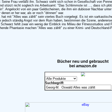
 Seine Frau verläßt ihn. Schwarz sieht sich schon in Gesellschaft von Pennern
nd stürzt nicht sogleich ins Arbeitsamt: "Das Schlimmste ist ..., dass ich pl
 bin". Angelockt von ein paar Geldscheinen, die ihm ein dubioser Nachbar unte
 denen er her war, als er noch "drinnen" war.
 hat mit "Alles was zählt" sein viertes Buch vorgelegt. Es ist ein sarkasti
jedoch ständig Angst vor dem Ruin haben, bestimmen die Szene, andererseits
hwarz fehlt zwar ein wenig der Einblick ins Milieu der Fitnessstudios und 
ühende Phantasie machen "Alles was zählt" zu einer Krimi- und Deutschland-
Bücher neu und gebraucht
bei amazon.de
Suchbegriff: