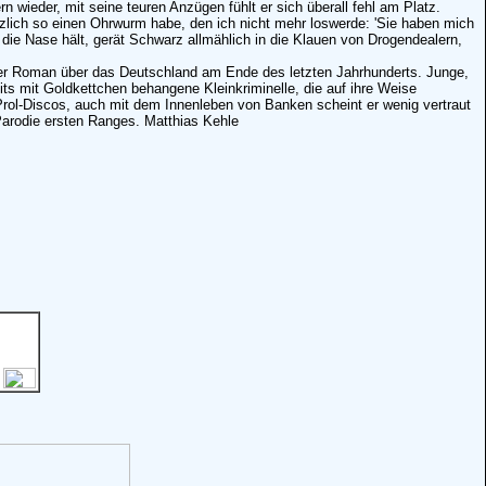
 wieder, mit seine teuren Anzügen fühlt er sich überall fehl am Platz.
ötzlich so einen Ohrwurm habe, den ich nicht mehr loswerde: 'Sie haben mich
r die Nase hält, gerät Schwarz allmählich in die Klauen von Drogendealern,
scher Roman über das Deutschland am Ende des letzten Jahrhunderts. Junge,
 mit Goldkettchen behangene Kleinkriminelle, die auf ihre Weise
Prol-Discos, auch mit dem Innenleben von Banken scheint er wenig vertraut
Parodie ersten Ranges. Matthias Kehle