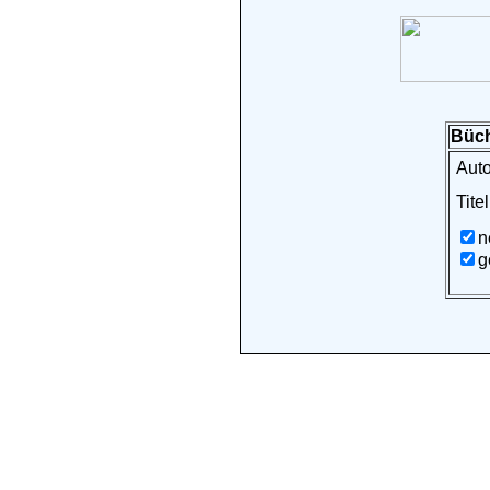
Büch
Auto
Titel
n
g