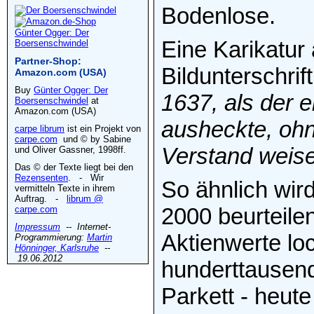
Bodenlose.
Günter Ogger: Der
Eine Karikatur 
Boersenschwindel
Partner-Shop:
Bildunterschrif
Amazon.com (USA)
Buy
Günter Ogger: Der
1637, als der 
Boersenschwindel
at
Amazon.com (USA)
ausheckte, ohn
carpe librum
ist ein Projekt von
carpe.com
und © by Sabine
Verstand weis
und Oliver Gassner, 1998ff.
Das © der Texte liegt bei den
Rezensenten
. - Wir
So ähnlich wir
vermitteln Texte in ihrem
Auftrag. -
librum @
2000 beurteile
carpe.com
Impressum
-- Internet-
Aktienwerte lo
Programmierung:
Martin
Hönninger, Karlsruhe
--
19.06.2012
hunderttausend
Parkett - heut