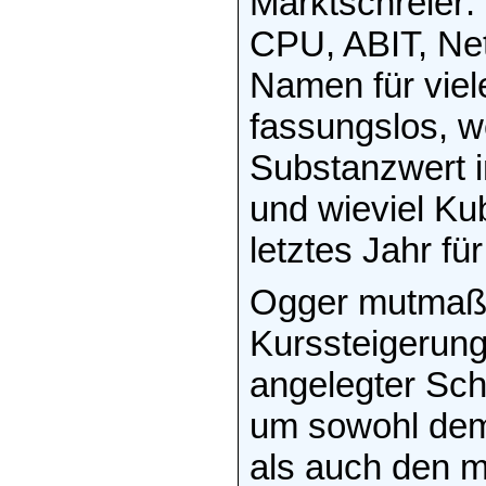
Marktschreier: 
CPU, ABIT, Net
Namen für viel
fassungslos, w
Substanzwert 
und wieviel Kub
letztes Jahr fü
Ogger mutmaßt
Kurssteigerung
angelegter Sch
um sowohl dem
als auch den m