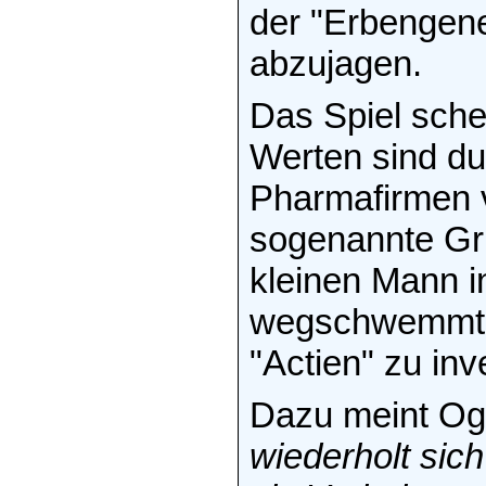
der "Erbengener
abzujagen.
Das Spiel sche
Werten sind dur
Pharmafirmen v
sogenannte Gr
kleinen Mann i
wegschwemmte, 
"Actien" zu inv
Dazu meint Og
wiederholt sic