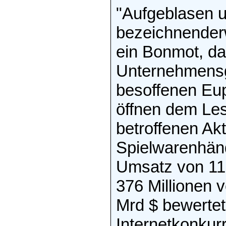
"Aufgeblasen u
bezeichnenderw
ein Bonmot, d
Unternehmensg
besoffenen Eup
öffnen dem Le
betroffenen Akt
Spielwarenhän
Umsatz von 11
376 Millionen 
Mrd $ bewertet;
Internetkonkur