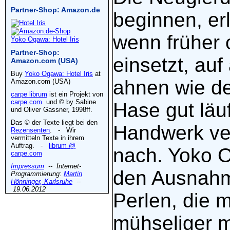
Partner-Shop: Amazon.de
beginnen, erl
wenn früher 
Yoko Ogawa: Hotel Iris
Partner-Shop:
einsetzt, auf
Amazon.com (USA)
Buy
Yoko Ogawa: Hotel Iris
at
ahnen wie de
Amazon.com (USA)
carpe librum
ist ein Projekt von
carpe.com
und © by Sabine
Hase gut läuf
und Oliver Gassner, 1998ff.
Das © der Texte liegt bei den
Handwerk ver
Rezensenten
. - Wir
vermitteln Texte in ihrem
Auftrag. -
librum @
nach. Yoko O
carpe.com
Impressum
-- Internet-
den Ausnahm
Programmierung:
Martin
Hönninger, Karlsruhe
--
19.06.2012
Perlen, die 
mühseliger m