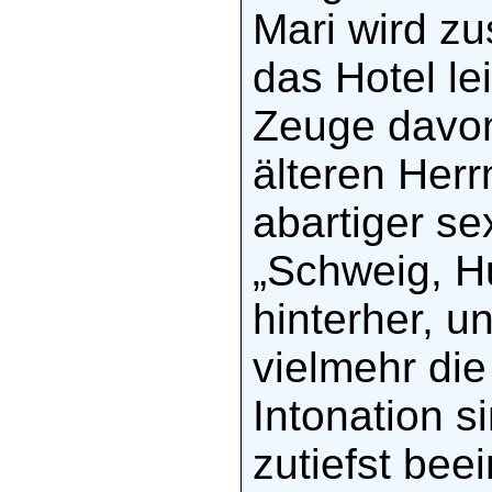
Mari wird zu
das Hotel le
Zeuge davon,
älteren Herr
abartiger se
„Schweig, Hu
hinterher, u
vielmehr die
Intonation s
zutiefst bee