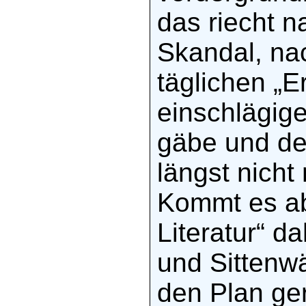
das riecht n
Skandal, na
täglichen „E
einschlägig
gäbe und de
längst nicht
Kommt es ab
Literatur“ da
und Sittenw
den Plan ger