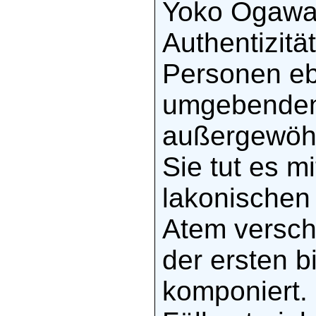
Yoko Ogawa 
Authentizitä
Personen eb
umgebenden
außergewöhn
Sie tut es m
lakonischen 
Atem verschl
der ersten bi
komponiert. 