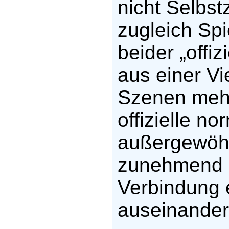
nicht Selbst
zugleich Spi
beider „offi
aus einer Vi
Szenen mehr
offizielle n
außergewöhn
zunehmend n
Verbindung e
auseinander