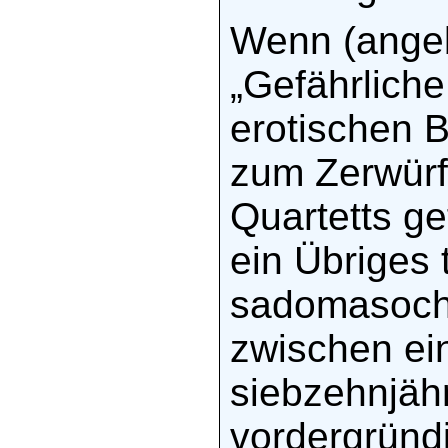
Wenn (angeb
„Gefährliche
erotischen 
zum Zerwürfn
Quartetts g
ein Übriges 
sadomasochi
zwischen ei
siebzehnjäh
vordergründi