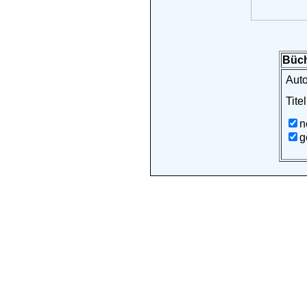
Büch
Auto
Titel
n
g