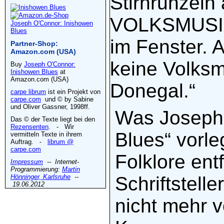
Stirnrunzel
VOLKSMUSIK.
Joseph O'Connor: Inishowen
Blues
im Fenster. 
Partner-Shop:
Amazon.com (USA)
keine Volksmu
Buy
Joseph O'Connor:
Inishowen Blues
at
Amazon.com (USA)
Donegal.“
carpe librum
ist ein Projekt von
carpe.com
und © by Sabine
und Oliver Gassner, 1998ff.
Was Joseph 
Das © der Texte liegt bei den
Rezensenten
. - Wir
Blues“ vorleg
vermitteln Texte in ihrem
Auftrag. -
librum @
carpe.com
Folklore entf
Impressum
-- Internet-
Programmierung:
Martin
Hönninger, Karlsruhe
--
Schriftstelle
19.06.2012
nicht mehr v