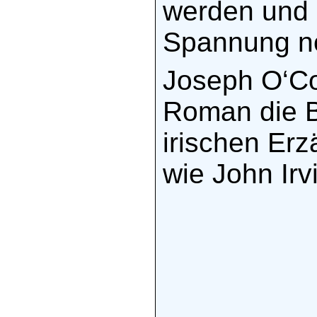
werden und 
Spannung n
Joseph O‘Co
Roman die B
irischen Erz
wie John Irv