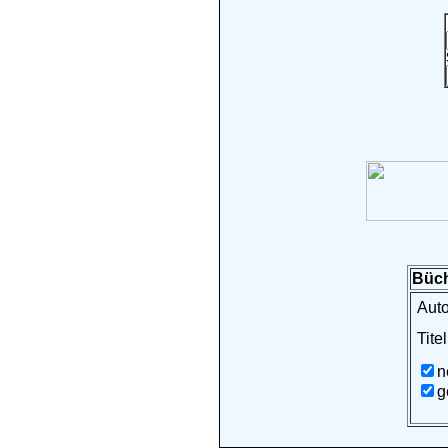
Büch
Auto
Titel
n
g