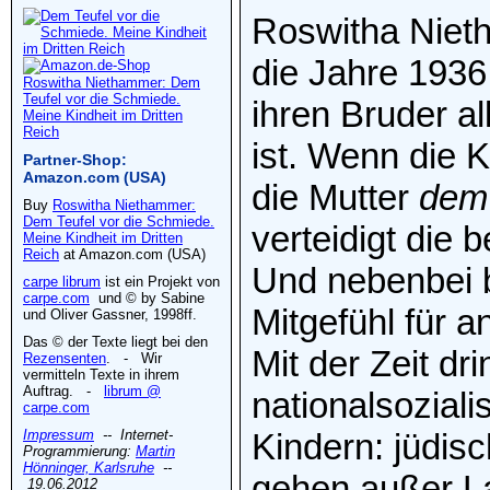
Roswitha Nieth
die Jahre 1936 
Roswitha Niethammer: Dem
Teufel vor die Schmiede.
ihren Bruder al
Meine Kindheit im Dritten
Reich
ist. Wenn die 
Partner-Shop:
Amazon.com (USA)
die Mutter
dem 
Buy
Roswitha Niethammer:
Dem Teufel vor die Schmiede.
verteidigt die
Meine Kindheit im Dritten
Reich
at Amazon.com (USA)
Und nebenbei b
carpe librum
ist ein Projekt von
carpe.com
und © by Sabine
Mitgefühl für a
und Oliver Gassner, 1998ff.
Das © der Texte liegt bei den
Mit der Zeit dr
Rezensenten
. - Wir
vermitteln Texte in ihrem
Auftrag. -
librum @
nationalsoziali
carpe.com
Impressum
-- Internet-
Kindern: jüdis
Programmierung:
Martin
Hönninger, Karlsruhe
--
gehen außer L
19.06.2012