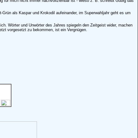
g für mich nicht immer nachvollziehbar ist - wieso z. B. schreibt Gubig das
ot-Grün als Kaspar und Krokodil aufeinander, im Superwahljahr geht es um
h. Wörter und Unwörter des Jahres spiegeln den Zeitgeist wider, machen
etzt vorgesetzt zu bekommen, ist ein Vergnügen.