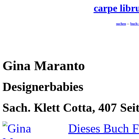
carpe lib
suchen
--
buch-
Gina Maranto
Designerbabies
Sach. Klett Cotta, 407 Se
Dieses Buch F