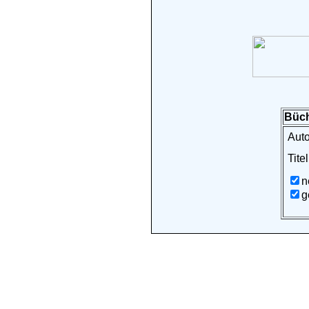
Büch
Auto
Titel
n
g