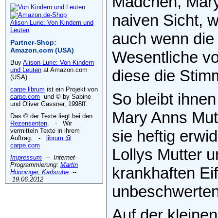
Mädchen, Mary 
naiven Sicht, 
Alison Lurie: Von Kindern und
Leuten
auch wenn die 
Partner-Shop:
Amazon.com (USA)
Wesentliche vo
Buy
Alison Lurie: Von Kindern
und Leuten
at Amazon.com
diese die Stim
(USA)
carpe librum
ist ein Projekt von
So bleibt ihnen
carpe.com
und © by Sabine
und Oliver Gassner, 1998ff.
Mary Anns Mutt
Das © der Texte liegt bei den
Rezensenten
. - Wir
vermitteln Texte in ihrem
sie heftig erwi
Auftrag. -
librum @
carpe.com
Lollys Mutter u
Impressum
-- Internet-
Programmierung:
Martin
krankhaften Eif
Hönninger, Karlsruhe
--
19.06.2012
unbeschwerten
Auf der kleinen