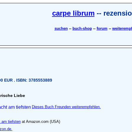
carpe librum
-- rezensi
suchen
--
buch-shop
--
forum
--
weiteremp
90 EUR . ISBN: 3785553889
orische Liebe
Dieses Buch Freunden weiterempfehlen.
 am tiefsten
at Amazon.com (USA)
zon.de.