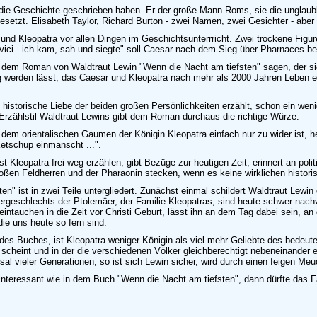
ie Geschichte geschrieben haben. Er der große Mann Roms, sie die unglaubli
setzt. Elisabeth Taylor, Richard Burton - zwei Namen, zwei Gesichter - aber
d Kleopatra vor allen Dingen im Geschichtsunterrricht. Zwei trockene Figur
 vici - ich kam, sah und siegte" soll Caesar nach dem Sieg über Pharnaces be
über dem Roman von Waldtraut Lewin "Wenn die Nacht am tiefsten" sagen, der s
g werden lässt, das Caesar und Kleopatra nach mehr als 2000 Jahren Leben ei
e historische Liebe der beiden großen Persönlichkeiten erzählt, schon ein wen
 Erzählstil Waldtraut Lewins gibt dem Roman durchaus die richtige Würze.
dem orientalischen Gaumen der Königin Kleopatra einfach nur zu wider ist, he
etschup einmanscht ...".
t Kleopatra frei weg erzählen, gibt Bezüge zur heutigen Zeit, erinnert an poli
en Feldherren und der Pharaonin stecken, wenn es keine wirklichen historis
" ist in zwei Teile untergliedert. Zunächst einmal schildert Waldtraut Lewin
rgeschlechts der Ptolemäer, der Familie Kleopatras, sind heute schwer nac
ntauchen in die Zeit vor Christi Geburt, lässt ihn an dem Tag dabei sein, an
ie uns heute so fern sind.
 des Buches, ist Kleopatra weniger Königin als viel mehr Geliebte des bede
scheint und in der die verschiedenen Völker gleichberechtigt nebeneinander e
al vieler Generationen, so ist sich Lewin sicher, wird durch einen feigen Meu
nteressant wie in dem Buch "Wenn die Nacht am tiefsten", dann dürfte das Fac