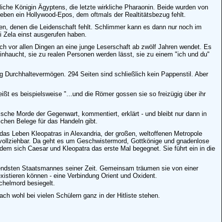
che Königin Ägyptens, die letzte wirkliche Pharaonin. Beide wurden von
 eben ein Hollywood-Epos, dem oftmals der Realtitätsbezug fehlt.
en, denen die Leidenschaft fehlt. Schlimmer kann es dann nur noch im
i Zela einst ausgerufen haben.
ich vor allen Dingen an eine junge Leserschaft ab zwölf Jahren wendet. Es
nhaucht, sie zu realen Personen werden lässt, sie zu einem "ich und du"
ig Durchhaltevermögen. 294 Seiten sind schließlich kein Pappenstil. Aber
ißt es beispielsweise "...und die Römer gossen sie so freizügig über ihr
tische Morde der Gegenwart, kommentiert, erklärt - und bleibt nur dann in
chen Belege für das Handeln gibt.
 das Leben Kleopatras in Alexandria, der großen, weltoffenen Metropole
hvollziehbar. Da geht es um Geschwistermord, Gottkönige und gnadenlose
 dem sich Caesar und Kleopatra das erste Mal begegnet. Sie führt ein in die
utendsten Staatsmannes seiner Zeit. Gemeinsam träumen sie von einer
xistieren können - eine Verbindung Orient und Oxident.
chelmord besiegelt.
h wohl bei vielen Schülern ganz in der Hitliste stehen.