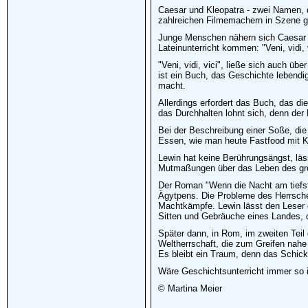
Caesar und Kleopatra - zwei Namen, d
zahlreichen Filmemachern in Szene ge
Junge Menschen nähern sich Caesar un
Lateinunterricht kommen: "Veni, vidi,
"Veni, vidi, vici", ließe sich auch 
ist ein Buch, das Geschichte lebendi
macht.
Allerdings erfordert das Buch, das di
das Durchhalten lohnt sich, denn der
Bei der Beschreibung einer Soße, die 
Essen, wie man heute Fastfood mit K
Lewin hat keine Berührungsängst, läss
Mutmaßungen über das Leben des groß
Der Roman "Wenn die Nacht am tiefsten
Ägytpens. Die Probleme des Herrsche
Machtkämpfe. Lewin lässt den Leser ei
Sitten und Gebräuche eines Landes, d
Später dann, in Rom, im zweiten Teil
Weltherrschaft, die zum Greifen nahe 
Es bleibt ein Traum, denn das Schicks
Wäre Geschichtsunterricht immer so i
© Martina Meier