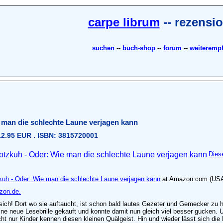
carpe librum
-- rezensi
suchen
--
buch-shop
--
forum
--
weiteremp
e man die schlechte Laune verjagen kann
 12.95 EUR . ISBN: 3815720001
Dies
kuh - Oder: Wie man die schlechte Laune verjagen kann
at Amazon.com (US
zon.de.
n sich! Dort wo sie auftaucht, ist schon bald lautes Gezeter und Gemecker zu
eine neue Lesebrille gekauft und konnte damit nun gleich viel besser gucken.
ht nur Kinder kennen diesen kleinen Quälgeist. Hin und wieder lässt sich di