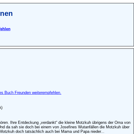
onen
fehlen
es Buch Freunden weiterempfehlen.
A)
 hören. Ihre Entdeckung „verdankt“ die kleine Motzkuh übrigens der Oma von
 Und da sah sie doch bei einem von Josefines Wutanfällen die Motzkuh über
e Motzkuh doch tatsächlich auch bei Mama und Papa nieder...