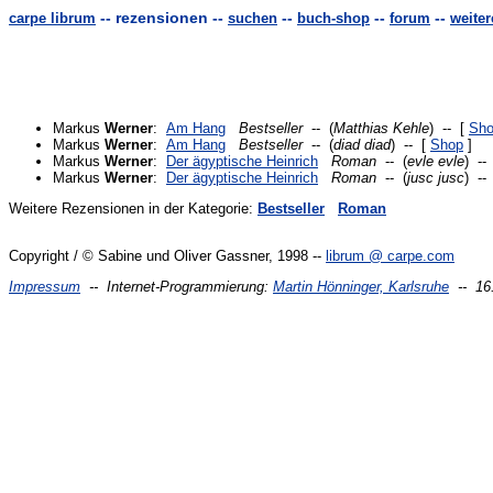
-- rezensionen --
--
--
--
carpe librum
suchen
buch-shop
forum
weite
Markus
Werner
:
Am Hang
Bestseller
-- (
Matthias Kehle
) -- [
Sh
Markus
Werner
:
Am Hang
Bestseller
-- (
diad diad
) -- [
Shop
]
Markus
Werner
:
Der ägyptische Heinrich
Roman
-- (
evle evle
) --
Markus
Werner
:
Der ägyptische Heinrich
Roman
-- (
jusc jusc
) --
Weitere Rezensionen in der Kategorie:
Bestseller
Roman
Copyright / © Sabine und Oliver Gassner, 1998 --
librum @ carpe.com
Impressum
-- Internet-Programmierung:
Martin Hönninger, Karlsruhe
-- 16