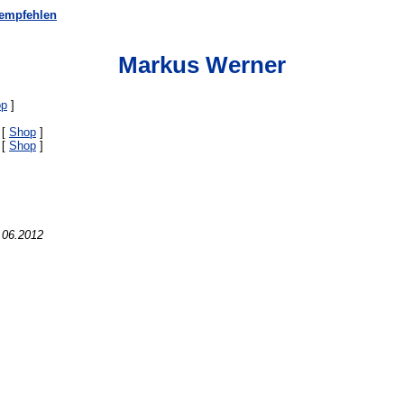
rempfehlen
Markus Werner
op
]
 [
Shop
]
 [
Shop
]
.06.2012