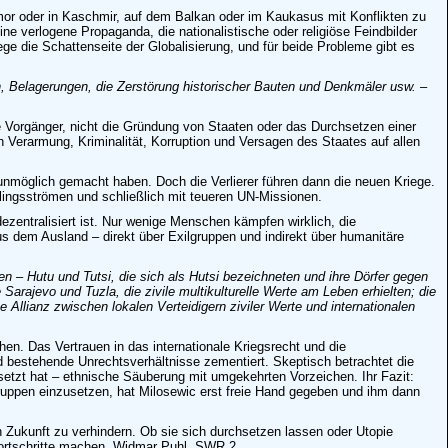
mor oder in Kaschmir, auf dem Balkan oder im Kaukasus mit Konflikten zu
ne verlogene Propaganda, die nationalistische oder religiöse Feindbilder
ge die Schattenseite der Globalisierung, und für beide Probleme gibt es
n, Belagerungen, die Zerstörung historischer Bauten und Denkmäler usw. –
hre Vorgänger, nicht die Gründung von Staaten oder das Durchsetzen einer
h Verarmung, Kriminalität, Korruption und Versagen des Staates auf allen
unmöglich gemacht haben. Doch die Verlierer führen dann die neuen Kriege.
htlingsströmen und schließlich mit teueren UN-Missionen.
dezentralisiert ist. Nur wenige Menschen kämpfen wirklich, die
us dem Ausland – direkt über Exilgruppen und indirekt über humanitäre
 – Hutu und Tutsi, die sich als Hutsi bezeichneten und ihre Dörfer gegen
arajevo und Tuzla, die zivile multikulturelle Werte am Leben erhielten; die
llianz zwischen lokalen Verteidigern ziviler Werte und internationalen
en. Das Vertrauen in das internationale Kriegsrecht und die
bestehende Unrechtsverhältnisse zementiert. Skeptisch betrachtet die
etzt hat – ethnische Säuberung mit umgekehrten Vorzeichen. Ihr Fazit:
truppen einzusetzen, hat Milosewic erst freie Hand gegeben und ihm dann
 Zukunft zu verhindern. Ob sie sich durchsetzen lassen oder Utopie
 Fortschritte machen. Widmar Puhl, SWR 2