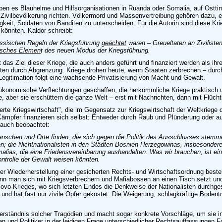
ben es Blauhelme und Hilfsorganisationen in Ruanda oder Somalia, auf Ostti
 Zivilbevölkerung richten. Völkermord und Massenvertreibung gehören dazu, ei
eit, Soldaten von Banditen zu unterscheiden. Für die Autorin sind diese Krie
 könnten. Kaldor schreibt:
ssischen Regeln der Kriegsführung
geächtet
waren – Greueltaten an Ziviliste
gisches Elemen
t des neuen Modus der Kriegsführung.
 das Ziel dieser Kriege, die auch anders geführt und finanziert werden als i
stiften durch Abgrenzung. Kriege drohen heute, wenn Staaten zerbrechen – durc
Legitimation folgt eine wachsende Privatisierung von Macht und Gewalt.
d ökonomische Verflechtungen geschaffen, die herkömmliche Kriege praktisch 
te, aber sie erschüttern die ganze Welt – erst mit Nachrichten, dann mit Flüc
ierte Kriegswirtschaft", die im Gegensatz zur Kriegswirtschaft der Weltkriege 
e Kämpfer finanzieren sich selbst: Entweder durch Raub und Plünderung oder a
t auch beobachtet:
enschen und Orte finden, die sich gegen die Politik des Ausschlusses stemmen
; die Nichtnationalisten in den Städten Bosnien-Herzegowinas, insbesondere S
as, die eine Friedensvereinbarung aushandelten. Was wir brauchen, ist eine A
ontrolle der Gewalt weisen könnten.
r Wiederherstellung einer gesicherten Rechts- und Wirtschaftsordnung besteh
n man sich mit Kriegsverbrechern und Mafiabossen an einen Tisch setzt und 
ovo-Krieges, wo sich letzten Endes die Denkweise der Nationalisten durchges
und hat fast nur zivile Opfer gekostet. Die Weigerung, schlagkräftige Boden
erständnis solcher Tragödien und macht sogar konkrete Vorschläge, um sie in
en und Politiker in der leidigen Frage unterschiedlicher Rechtsauffassungen