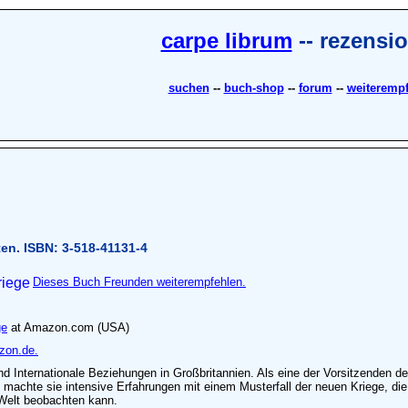
carpe librum
-- rezensi
suchen
--
buch-shop
--
forum
--
weiteremp
ten. ISBN: 3-518-41131-4
Dieses Buch Freunden weiterempfehlen.
ge
at Amazon.com (USA)
zon.de.
nd Internationale Beziehungen in Großbritannien. Als eine der Vorsitzenden der
 machte sie intensive Erfahrungen mit einem Musterfall der neuen Kriege, die
Welt beobachten kann.