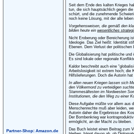
Seit dem Ende des kalten Krieges ha
tun, die sich hauptsächlich gegen die
schürt, und die zunehmende Schwierigk
noch keine Lösung, mit der alle leben
Vorgehensweisen, die gemäß den kla
bilden heute ein
wesentliches strate
Nicht Eroberung oder Bereicherung ist
Ideologie. Das Ziel heißt: Identität 
Ebenen. Dem Verlust der politischen 
Die Globalisierung hat politische un
Es sind lokale oder regionale Konflik
Kaldor beschreibt auch eine "globalis
Arbeitslosigkeit ist extrem hoch; di
Hilfslieferungen. Doch die Autorin ha
In allen neuen Kriegen lassen sich M
den Völkermord zu verteidigen suchten
Stammesältesten im Nordwesten Somali
Institutionen, die den Weg zu einer K
Diese Aufgabe müßte vor allem aus de
Menschenrechte muß aber leiden, wen
Autorin daher die Ergebnisse des Kos
Der Bombenkrieg war kontraproduktiv 
ermöglicht, an der Macht zu bleiben.
Das Buch leistet einen Beitrag zum V
Partner-Shop: Amazon.de
bleiben, hängt davon ab, ob Diplomat