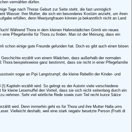
schen vermählen dürfen.
enige Tage nach Thoras Geburt zur Seite steht, die fast unmöglich
ent Wasser. Ihre Mutter, die sich ein besonderes Kostüm anzieht, um ihren
fgabe erfüllen, denn Meerjungfrauen können ja bekanntlich nicht an Land
 Fluch! Während Thora in dem kleinen Hafenstädtchen Grimli ein neues
 eine Pflegefamilie für Thora zu finden. Man ist der Meinung, dass ein
Grimli schon einige gute Freunde gefunden hat. Doch es gibt auch einen bösen
 Die Geschichte erzählt von einem Mädchen, dass außerhalb der normalen
 Thora beispielsweise ganz bestimmt, dass sie nicht in einer Pflegefamilie
tsein sogar an Pipi Langstrumpf, die kleine Rebellin der Kinder- und
) Kapiteln erzählt wird. So gelingt es der Autorin viele verschiedene
ür kleine Lesemuffel den Vorteil, dass sie sich nicht seitenlang durch ein
u nehmen. Sehr viel wörtliche Rede sowie zum Teil recht kurze Sätze
erzählt wird. Denn immerhin geht es für Thora und ihre Mutter Halla ums
ser. Vielleicht deshalb, weil eine stark negativ besetzte Person (Frutti di