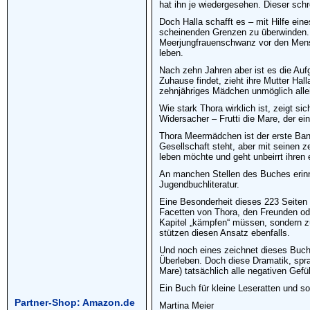
hat ihn je wiedergesehen. Dieser sch
Doch Halla schafft es – mit Hilfe ein
scheinenden Grenzen zu überwinden. D
Meerjungfrauenschwanz vor den Mensch
leben.
Nach zehn Jahren aber ist es die Auf
Zuhause findet, zieht ihre Mutter Hal
zehnjähriges Mädchen unmöglich alle
Wie stark Thora wirklich ist, zeigt s
Widersacher – Frutti die Mare, der ei
Thora Meermädchen ist der erste Band 
Gesellschaft steht, aber mit seinen 
leben möchte und geht unbeirrt ihren
An manchen Stellen des Buches erinn
Jugendbuchliteratur.
Eine Besonderheit dieses 223 Seiten s
Facetten von Thora, den Freunden oder
Kapitel „kämpfen“ müssen, sondern z
stützen diesen Ansatz ebenfalls.
Und noch eines zeichnet dieses Buch a
Überleben. Doch diese Dramatik, sprach
Mare) tatsächlich alle negativen Gefüh
Ein Buch für kleine Leseratten und s
Partner-Shop: Amazon.de
Martina Meier