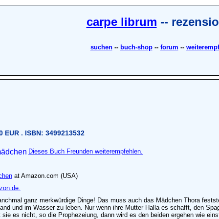
carpe librum
-- rezensi
suchen
--
buch-shop
--
forum
--
weiteremp
90 EUR . ISBN: 3499213532
Dieses Buch Freunden weiterempfehlen.
chen
at Amazon.com (USA)
zon.de.
manchmal ganz merkwürdige Dinge! Das muss auch das Mädchen Thora feststell
nd und im Wasser zu leben. Nur wenn ihre Mutter Halla es schafft, den Spag
t sie es nicht, so die Prophezeiung, dann wird es den beiden ergehen wie ei