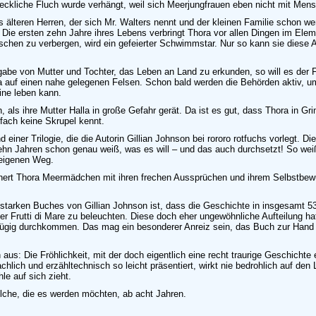
reckliche Fluch wurde verhängt, weil sich Meerjungfrauen eben nicht mit Men
es älteren Herren, der sich Mr. Walters nennt und der kleinen Familie schon w
ie ersten zehn Jahre ihres Lebens verbringt Thora vor allen Dingen im Elem
en zu verbergen, wird ein gefeierter Schwimmstar. Nur so kann sie diese Au
gabe von Mutter und Tochter, das Leben an Land zu erkunden, so will es der
la auf einen nahe gelegenen Felsen. Schon bald werden die Behörden aktiv, um
ine leben kann.
ich, als ihre Mutter Halla in große Gefahr gerät. Da ist es gut, dass Thora in 
nfach keine Skrupel kennt.
einer Trilogie, die die Autorin Gillian Johnson bei rororo rotfuchs vorlegt.
zehn Jahren schon genau weiß, was es will – und das auch durchsetzt! So weiß
 eigenen Weg.
ert Thora Meermädchen mit ihren frechen Aussprüchen und ihrem Selbstbewuss
tarken Buches von Gillian Johnson ist, dass die Geschichte in insgesamt 53 (!
 Frutti di Mare zu beleuchten. Diese doch eher ungewöhnliche Aufteilung hat f
ügig durchkommen. Das mag ein besonderer Anreiz sein, das Buch zur Hand z
us: Die Fröhlichkeit, mit der doch eigentlich eine recht traurige Geschichte 
lich und erzähltechnisch so leicht präsentiert, wirkt nie bedrohlich auf den Le
le auf sich zieht.
olche, die es werden möchten, ab acht Jahren.