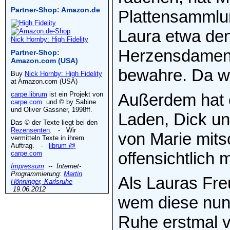
Partner-Shop: Amazon.de
Plattensammlun
Laura etwa den
Nick Hornby: High Fidelity
Herzensdamen,
Partner-Shop:
Amazon.com (USA)
bewahre. Da w
Buy
Nick Hornby: High Fidelity
at Amazon.com (USA)
carpe librum
ist ein Projekt von
Außerdem hat e
carpe.com
und © by Sabine
und Oliver Gassner, 1998ff.
Laden, Dick un
Das © der Texte liegt bei den
Rezensenten
. - Wir
von Marie mits
vermitteln Texte in ihrem
Auftrag. -
librum @
offensichtlich 
carpe.com
Impressum
-- Internet-
Programmierung:
Martin
Als Lauras Freu
Hönninger, Karlsruhe
--
19.06.2012
wem diese nun
Ruhe erstmal v