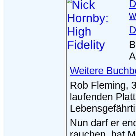
D
w
D
B
A
Weitere Buchb
Rob Fleming, 3
laufenden Plat
Lebensgefährti
Nun darf er en
rauchen, hat 