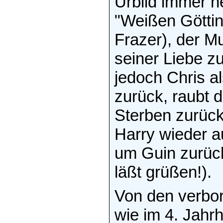
Urbild immer ne
"Weißen Götti
Frazer), der Mu
seiner Liebe zu
jedoch Chris a
zurück, raubt 
Sterben zurüc
Harry wieder au
um Guin zurück
läßt grüßen!).
Von den verbo
wie im 4. Jahr