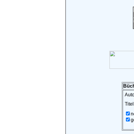
Büch
Auto
Titel
n
g