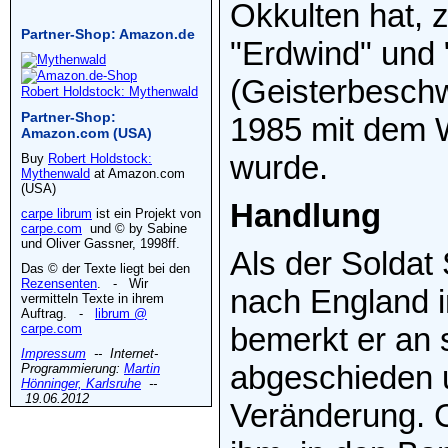
Okkulten hat, 
Partner-Shop: Amazon.de
"Erdwind" und
(Geisterbesch
Robert Holdstock: Mythenwald
Partner-Shop:
1985 mit dem 
Amazon.com (USA)
wurde.
Buy
Robert Holdstock:
Mythenwald
at Amazon.com
(USA)
Handlung
carpe librum
ist ein Projekt von
carpe.com
und © by Sabine
und Oliver Gassner, 1998ff.
Als der Soldat
Das © der Texte liegt bei den
Rezensenten
. - Wir
nach England i
vermitteln Texte in ihrem
Auftrag. -
librum @
carpe.com
bemerkt er an 
Impressum
-- Internet-
abgeschieden u
Programmierung:
Martin
Hönninger, Karlsruhe
--
19.06.2012
Veränderung. Ch