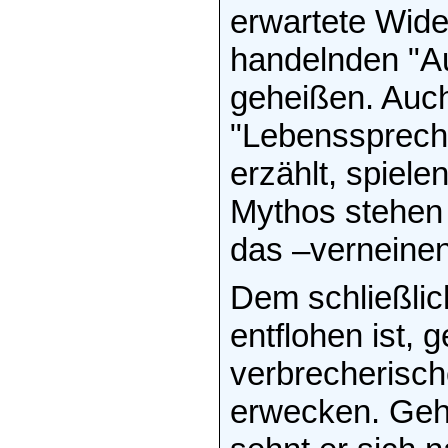
erwartete Wide
handelnden "Au
geheißen. Auch
"Lebenssprech
erzählt, spiele
Mythos stehen 
das –verneinend
Dem schließlic
entflohen ist, g
verbrecherisc
erwecken. Gehe