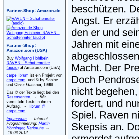
beschützen. De
Partner-Shop: Amazon.de
Angst. Er erzä
den er und sei
Wolfgang Hohlbein: RAVEN –
Schattenreiter (audio)
Jahren mit ei
Partner-Shop:
Amazon.com (USA)
abgeschlossen
Buy
Wolfgang Hohlbein:
RAVEN – Schattenreiter
Macht. Der Pre
(audio)
at Amazon.com (USA)
carpe librum
ist ein Projekt von
Doch Pendrose
carpe.com
und © by Sabine
und Oliver Gassner, 1998ff.
nicht begehen, 
Das © der Texte liegt bei den
Rezensenten
. - Wir
fordert, und n
vermitteln Texte in ihrem
Auftrag. -
librum @
carpe.com
Spiel. Raven n
Impressum
-- Internet-
Programmierung:
Martin
Skepsis an. Do
Hönninger, Karlsruhe
--
19.06.2012
ermordet aufg