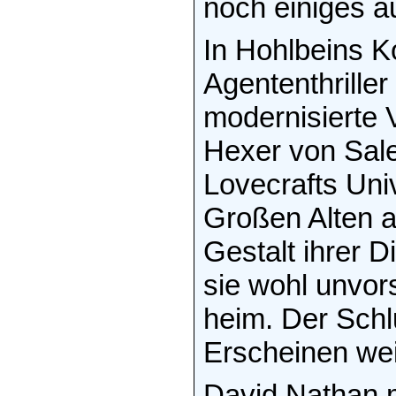
noch einiges a
In Hohlbeins K
Agententhriller
modernisierte 
Hexer von Sale
Lovecrafts Uni
Großen Alten a
Gestalt ihrer D
sie wohl unvor
heim. Der Schl
Erscheinen wei
David Nathan 