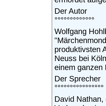
Der Autor
°°°°°°°°°°°°°
Wolfgang Hohlb
"Märchenmond" 
produktivsten A
Neuss bei Köl
einem ganzen H
Der Sprecher
°°°°°°°°°°°°°°°°
David Nathan, g