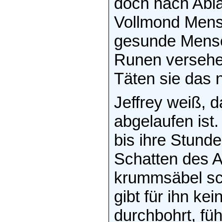
doch nach Abla
Vollmond Mens
gesunde Mensc
Runen versehen
Täten sie das n
Jeffrey weiß, d
abgelaufen ist.
bis ihre Stunde
Schatten des A
krummsäbel sch
gibt für ihn ke
durchbohrt, fü