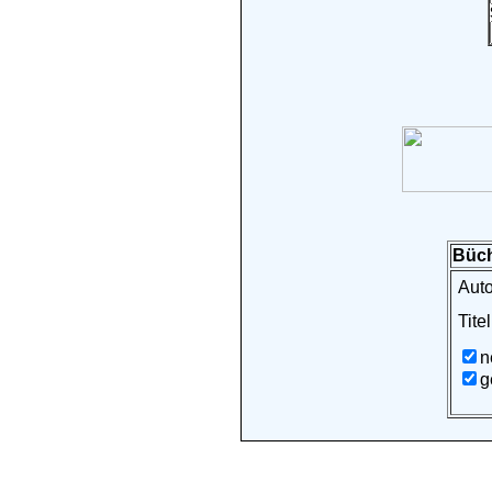
Büch
Auto
Titel
n
g