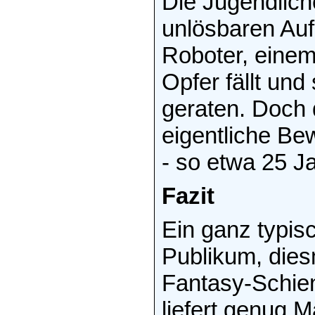
Die Jugendlich
unlösbaren Auf
Roboter, einem
Opfer fällt und
geraten. Doch d
eigentliche Be
- so etwa 25 Ja
Fazit
Ein ganz typis
Publikum, diesm
Fantasy-Schie
liefert genug 