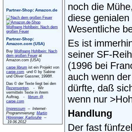
noch die Mühe,
Partner-Shop: Amazon.de
diese genialen
Wesentliche be
Wolfgang Hohlbein: Nach dem
großen Feuer
Partner-Shop:
Es ist immerhi
Amazon.com (USA)
Buy
Wolfgang Hohlbein: Nach
seiner SF-Reih
dem großen Feuer
at
Amazon.com (USA)
(1996 bei Fran
carpe librum
ist ein Projekt von
carpe.com
und © by Sabine
auch wenn der 
und Oliver Gassner, 1998ff.
Das © der Texte liegt bei den
dürfte, daß sic
Rezensenten
. - Wir
vermitteln Texte in ihrem
wenn nur >Hohl
Auftrag. -
librum @
carpe.com
Impressum
-- Internet-
Handlung
Programmierung:
Martin
Hönninger, Karlsruhe
--
19.06.2012
Der fast fünfz