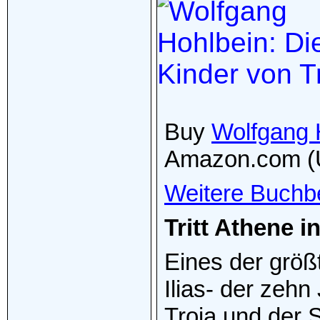
Buy
Wolfgang H
Amazon.com (
Weitere Buchb
Tritt Athene i
Eines der größ
Ilias- der zeh
Troja und der S