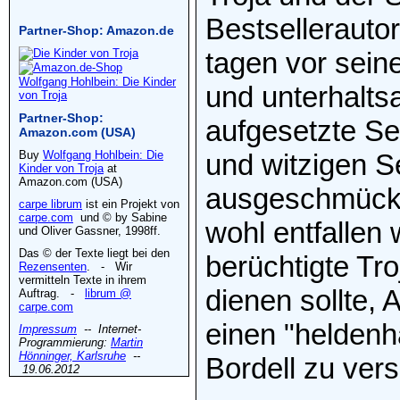
Bestsellerauto
Partner-Shop: Amazon.de
tagen vor sein
Wolfgang Hohlbein: Die Kinder
und unterhalts
von Troja
Partner-Shop:
aufgesetzte Se
Amazon.com (USA)
Buy
Wolfgang Hohlbein: Die
und witzigen S
Kinder von Troja
at
Amazon.com (USA)
ausgeschmückt
carpe librum
ist ein Projekt von
carpe.com
und © by Sabine
wohl entfallen
und Oliver Gassner, 1998ff.
Das © der Texte liegt bei den
berüchtigte Tr
Rezensenten
. - Wir
vermitteln Texte in ihrem
dienen sollte
Auftrag. -
librum @
carpe.com
einen "heldenha
Impressum
-- Internet-
Programmierung:
Martin
Hönninger, Karlsruhe
--
Bordell zu ver
19.06.2012