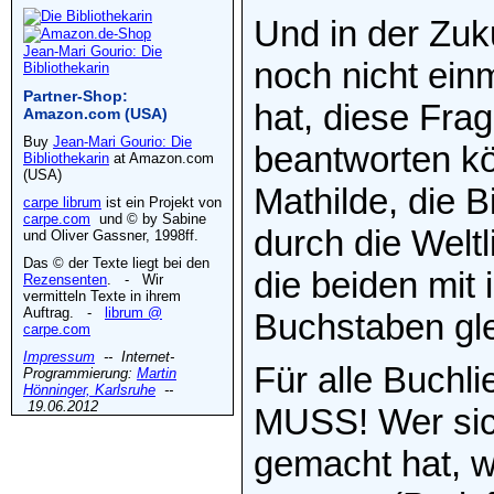
Und in der Zuk
Jean-Mari Gourio: Die
noch nicht einm
Bibliothekarin
Partner-Shop:
hat, diese Frag
Amazon.com (USA)
Buy
Jean-Mari Gourio: Die
beantworten k
Bibliothekarin
at Amazon.com
(USA)
Mathilde, die B
carpe librum
ist ein Projekt von
carpe.com
und © by Sabine
durch die Weltl
und Oliver Gassner, 1998ff.
Das © der Texte liegt bei den
die beiden mit 
Rezensenten
. - Wir
vermitteln Texte in ihrem
Auftrag. -
librum @
Buchstaben gle
carpe.com
Impressum
-- Internet-
Für alle Buchli
Programmierung:
Martin
Hönninger, Karlsruhe
--
19.06.2012
MUSS! Wer sic
gemacht hat, 