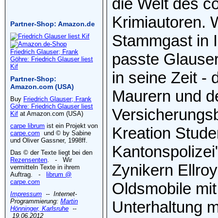
die Welt des c
Krimiautoren. 
Partner-Shop: Amazon.de
Stammgast in I
Friedrich Glauser; Frank
passte Glauser
Göhre: Friedrich Glauser liest
Kif
in seine Zeit -
Partner-Shop:
Amazon.com (USA)
Maurern und d
Buy
Friedrich Glauser; Frank
Göhre: Friedrich Glauser liest
Versicherungs
Kif
at Amazon.com (USA)
carpe librum
ist ein Projekt von
Kreation Stude
carpe.com
und © by Sabine
und Oliver Gassner, 1998ff.
Kantonspolizei
Das © der Texte liegt bei den
Rezensenten
. - Wir
Zynikern Ellro
vermitteln Texte in ihrem
Auftrag. -
librum @
carpe.com
Oldsmobile mit
Impressum
-- Internet-
Programmierung:
Martin
Unterhaltung mi
Hönninger, Karlsruhe
--
19.06.2012