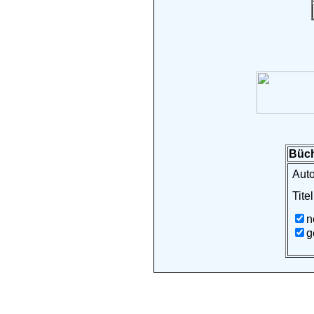
Büch
Auto
Titel
n
g