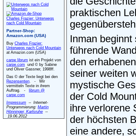
die Geschichte
praktischen Le
Charles Frazier: Unterwegs
gegenübersteh
nach Cold Mountain
Partner-Shop:
Amazon.com (USA)
Inman beginnt 
Buy
Charles Frazier:
führende Wand
Unterwegs nach Cold Mountain
at Amazon.com (USA)
den erhabenen
carpe librum
ist ein Projekt von
carpe.com
und © by Sabine
und Oliver Gassner, 1998ff.
seiner weiten w
Das © der Texte liegt bei den
Rezensenten
. - Wir
mystische Ges
vermitteln Texte in ihrem
Auftrag. -
librum @
der Cold Mount
carpe.com
Impressum
-- Internet-
ihre verlorene
Programmierung:
Martin
Hönninger, Karlsruhe
--
19.06.2012
der höchsten B
eine andere, sc