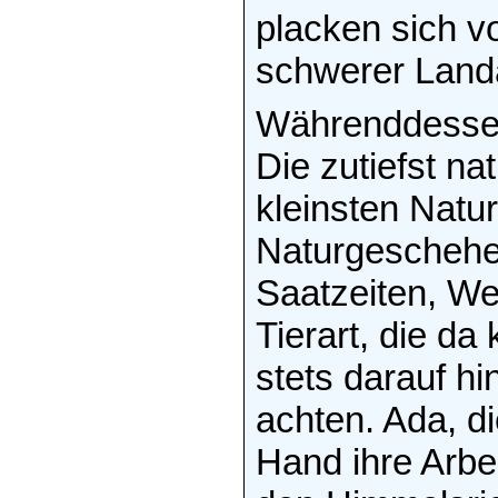
placken sich v
schwerer Landa
Währenddessen
Die zutiefst n
kleinsten Natu
Naturgeschehen
Saatzeiten, We
Tierart, die da
stets darauf h
achten. Ada, d
Hand ihre Arbei