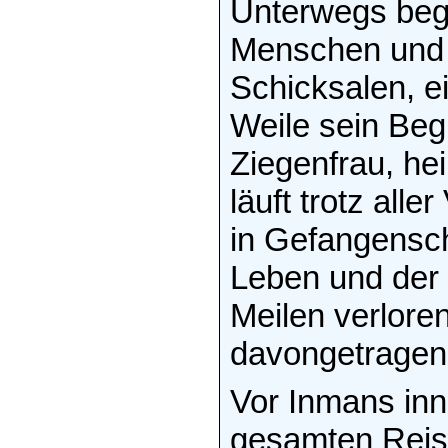
Unterwegs bege
Menschen und 
Schicksalen, ei
Weile sein Begle
Ziegenfrau, he
läuft trotz alle
in Gefangensc
Leben und der F
Meilen verlore
davongetragen.
Vor Inmans inn
gesamten Reise