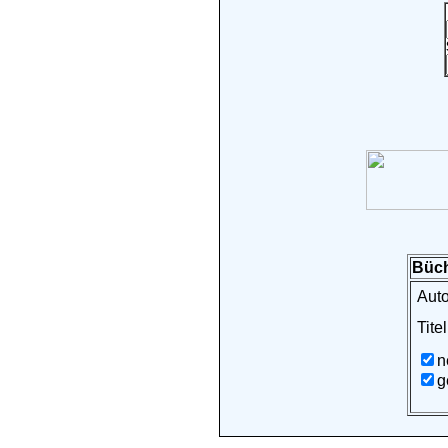
Büch
Auto
Titel
n
g