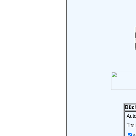
Büch
Auto
Titel
n