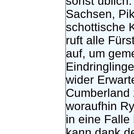
sonst üblich
Sachsen, Pik
schottische 
ruft alle Für
auf, um gem
Eindringling
wider Erwar
Cumberland 
woraufhin Ry
in eine Falle
kann dank de