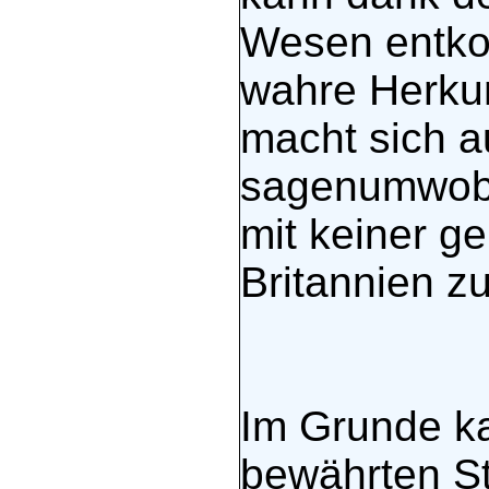
Wesen entko
wahre Herku
macht sich a
sagenumwobe
mit keiner ge
Britannien z
Im Grunde k
bewährten Sto