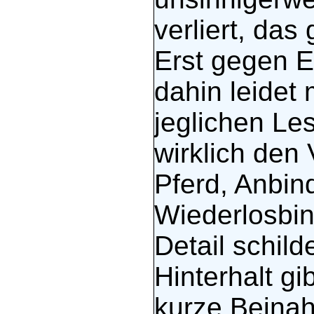
verliert, da
Erst gegen E
dahin leidet 
jeglichen Le
wirklich den
Pferd, Anbin
Wiederlosbin
Detail schil
Hinterhalt gi
kurze Beina