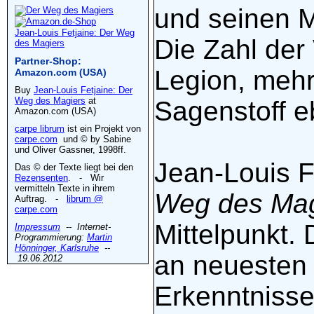
und seinen M
Jean-Louis Fetjaine: Der Weg
Die Zahl der
des Magiers
Partner-Shop:
Legion, mehr
Amazon.com (USA)
Buy
Jean-Louis Fetjaine: Der
Weg des Magiers
at
Sagenstoff e
Amazon.com (USA)
carpe librum
ist ein Projekt von
carpe.com
und © by Sabine
und Oliver Gassner, 1998ff.
Jean-Louis Fe
Das © der Texte liegt bei den
Rezensenten
. - Wir
vermitteln Texte in ihrem
Weg des Mag
Auftrag. -
librum @
carpe.com
Mittelpunkt. 
Impressum
-- Internet-
Programmierung:
Martin
Hönninger, Karlsruhe
--
an neuesten 
19.06.2012
Erkenntnissen