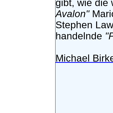
gibt, wie di
Avalon"
Mari
Stephen Lawh
handelnde
"
Michael Birk