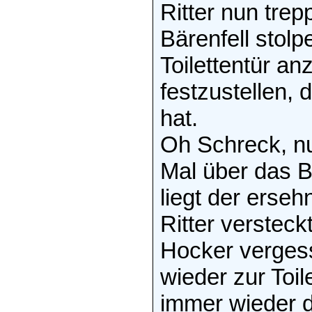
Ritter nun trep
Bärenfell stol
Toilettentür a
festzustellen,
hat.
Oh Schreck, nu
Mal über das Bä
liegt der erseh
Ritter versteck
Hocker vergess
wieder zur Toi
immer wieder d