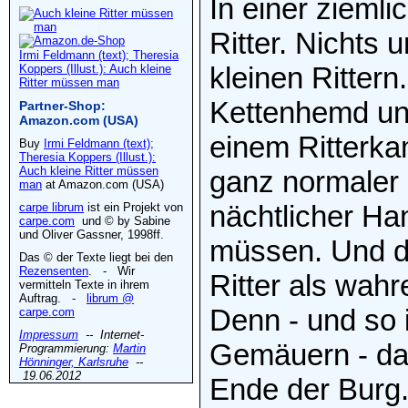
In einer ziemli
Ritter. Nichts 
Irmi Feldmann (text); Theresia
kleinen Rittern
Koppers (Illust.): Auch kleine
Ritter müssen man
Kettenhemd und
Partner-Shop:
Amazon.com (USA)
einem Ritterkamp
Buy
Irmi Feldmann (text);
Theresia Koppers (Illust.):
Auch kleine Ritter müssen
ganz normaler k
man
at Amazon.com (USA)
nächtlicher Han
carpe librum
ist ein Projekt von
carpe.com
und © by Sabine
und Oliver Gassner, 1998ff.
müssen. Und da
Das © der Texte liegt bei den
Rezensenten
. - Wir
Ritter als wahr
vermitteln Texte in ihrem
Auftrag. -
librum @
Denn - und so i
carpe.com
Impressum
-- Internet-
Gemäuern - das
Programmierung:
Martin
Hönninger, Karlsruhe
--
19.06.2012
Ende der Burg.