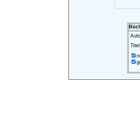
Büch
Auto
Titel
n
g