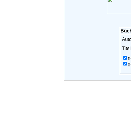
Büch
Auto
Titel
n
g