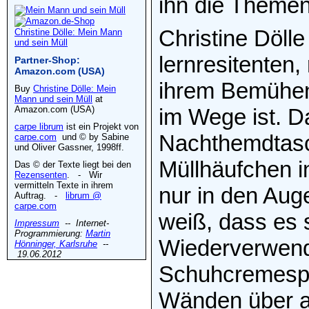
ihn die Themen
Christine Dölle
Christine Dölle: Mein Mann
und sein Müll
lernresitenten,
Partner-Shop:
Amazon.com (USA)
ihrem Bemühen
Buy
Christine Dölle: Mein
Mann und sein Müll
at
Amazon.com (USA)
im Wege ist. D
carpe librum
ist ein Projekt von
Nachthemdtas
carpe.com
und © by Sabine
und Oliver Gassner, 1998ff.
Müllhäufchen in
Das © der Texte liegt bei den
Rezensenten
. - Wir
vermitteln Texte in ihrem
nur in den Aug
Auftrag. -
librum @
carpe.com
weiß, dass es 
Impressum
-- Internet-
Programmierung:
Martin
Wiederverwend
Hönninger, Karlsruhe
--
19.06.2012
Schuhcremespr
Wänden über a