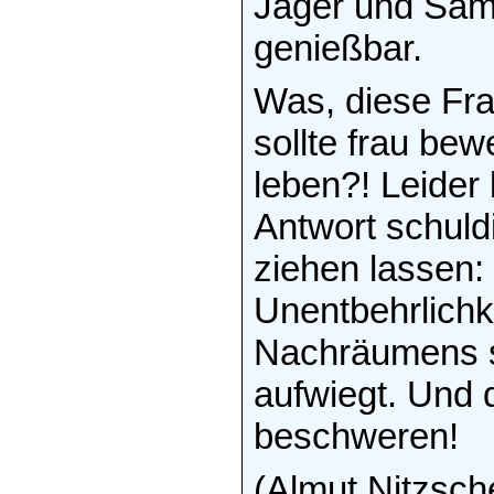
Jäger und Samm
genießbar.
Was, diese Fra
sollte frau be
leben?! Leider 
Antwort schuld
ziehen lassen: 
Unentbehrlichk
Nachräumens so
aufwiegt. Und d
beschweren!
(Almut Nitzsch