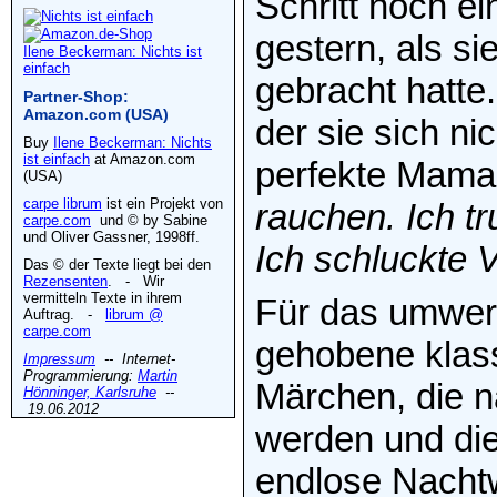
Schritt noch e
gestern, als si
Ilene Beckerman: Nichts ist
einfach
gebracht hatte
Partner-Shop:
Amazon.com (USA)
der sie sich ni
Buy
Ilene Beckerman: Nichts
ist einfach
at Amazon.com
perfekte Mama
(USA)
carpe librum
ist ein Projekt von
rauchen. Ich t
carpe.com
und © by Sabine
und Oliver Gassner, 1998ff.
Ich schluckte V
Das © der Texte liegt bei den
Rezensenten
. - Wir
vermitteln Texte in ihrem
Für das umwer
Auftrag. -
librum @
carpe.com
gehobene klass
Impressum
-- Internet-
Programmierung:
Martin
Märchen, die na
Hönninger, Karlsruhe
--
19.06.2012
werden und die
endlose Nachtw