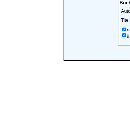
Büch
Auto
Titel
n
g